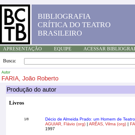
BIBLIOGRAFIA
CRÍTICA DO TEATRO
BRASILEIRO
APRESENTAÇÃO
EQUIPE
ACESSAR BIBLIOGRA
Busca:
Autor
FARIA, João Roberto
Produção do autor
Livros
Décio de Almeida Prado: um Homem de Teatro
1/8
AGUIAR, Flávio (org)
|
ARÊAS, Vilma (org)
|
FA
1997