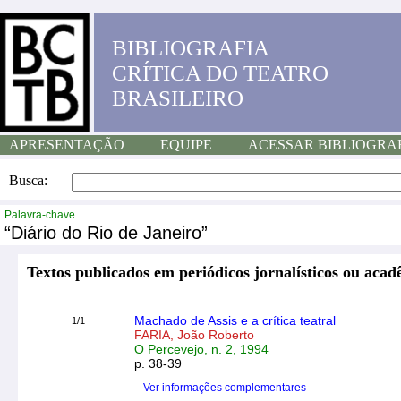
BIBLIOGRAFIA
CRÍTICA DO TEATRO
BRASILEIRO
APRESENTAÇÃO
EQUIPE
ACESSAR BIBLIOGRA
Busca:
Palavra-chave
“Diário do Rio de Janeiro”
Textos publicados em periódicos jornalísticos ou acad
Machado de Assis e a crítica teatral
1/1
FARIA, João Roberto
O Percevejo, n. 2, 1994
p. 38-39
Ver informações complementares