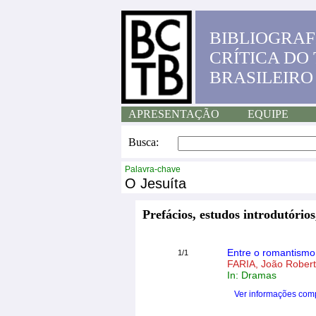
BIBLIOGRAF
CRÍTICA DO
BRASILEIRO
APRESENTAÇÃO
EQUIPE
Busca:
Palavra-chave
O Jesuíta
Prefácios, estudos introdutórios
Entre o romantismo
1/1
FARIA, João Rober
In: Dramas
Ver informações com