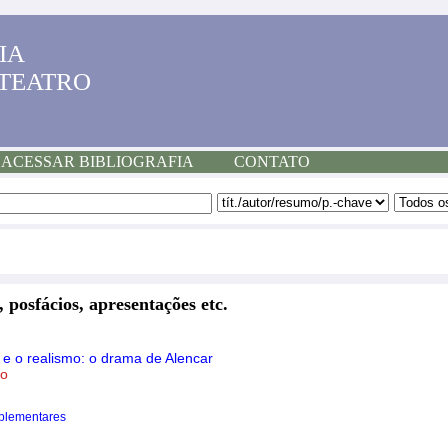
IA
 TEATRO
ACESSAR BIBLIOGRAFIA
CONTATO
, posfácios, apresentações etc.
 e o realismo: o drama de Alencar
to
plementares