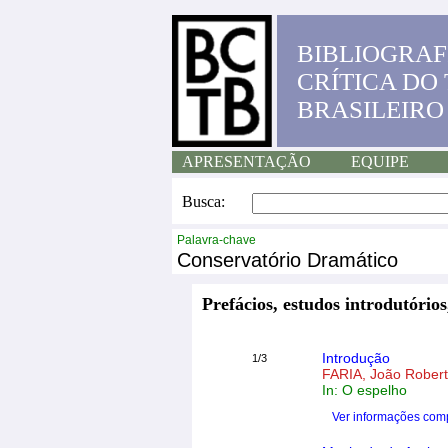
BIBLIOGRAF
CRÍTICA DO
BRASILEIRO
APRESENTAÇÃO
EQUIPE
Busca:
Palavra-chave
Conservatório Dramático
Prefácios, estudos introdutórios
Introdução
1/3
FARIA, João Rober
In: O espelho
Ver informações com