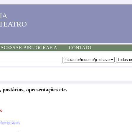
IA
 TEATRO
ACESSAR BIBLIOGRAFIA
CONTATO
, posfácios, apresentações etc.
to
plementares