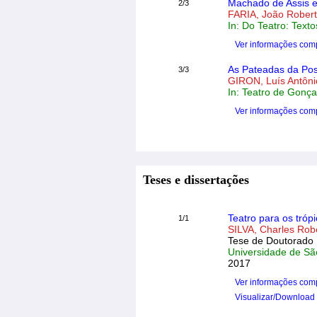
Machado de Assis e
2/3
FARIA, João Rober
In: Do Teatro: Texto
Ver informações com
As Pateadas da Pos
3/3
GIRON, Luís Antôni
In: Teatro de Gonça
Ver informações com
Teses e dissertações
Teatro para os trópi
1/1
SILVA, Charles Rob
Tese de Doutorado
Universidade de Sã
2017
Ver informações com
Visualizar/Download