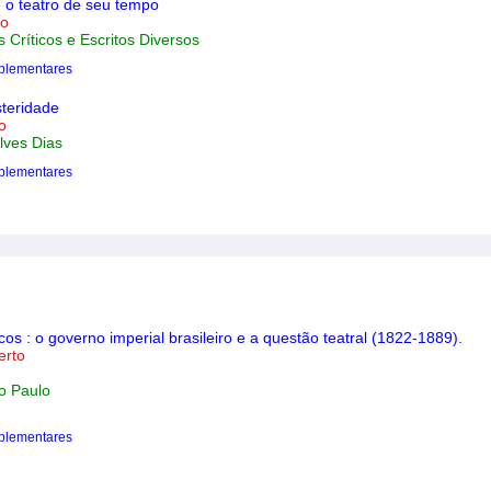
 o teatro de seu tempo
to
s Críticos e Escritos Diversos
plementares
teridade
o
lves Dias
plementares
cos : o governo imperial brasileiro e a questão teatral (1822-1889).
erto
o Paulo
plementares