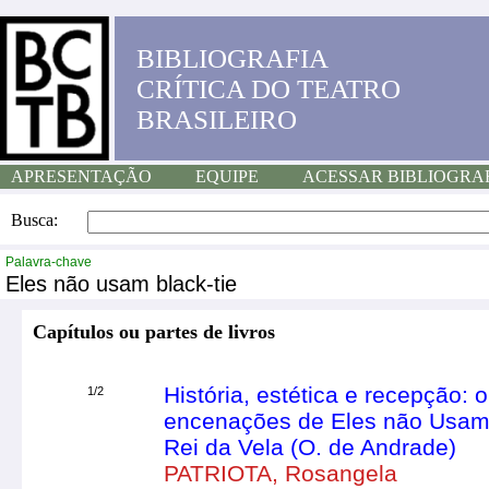
BIBLIOGRAFIA
CRÍTICA DO TEATRO
BRASILEIRO
APRESENTAÇÃO
EQUIPE
ACESSAR BIBLIOGRA
Busca:
Palavra-chave
Eles não usam black-tie
Capítulos ou partes de livros
História, estética e recepção:
1/2
encenações de Eles não Usam B
Rei da Vela (O. de Andrade)
PATRIOTA, Rosangela