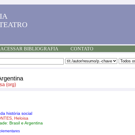
IA
 TEATRO
ACESSAR BIBLIOGRAFIA
CONTATO
Argentina
a (org)
a história social
NTES, Heloisa
ade: Brasil e Argentina
plementares