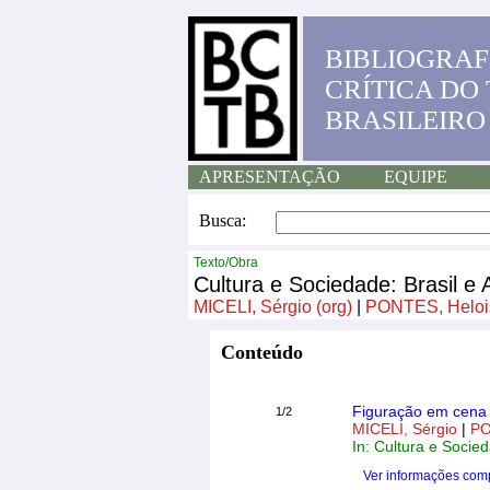
BIBLIOGRAF
CRÍTICA DO
BRASILEIRO
APRESENTAÇÃO
EQUIPE
Busca:
Texto/Obra
Cultura e Sociedade: Brasil e 
MICELI, Sérgio (org)
|
PONTES, Helois
Conteúdo
Figuração em cena d
1/2
MICELI, Sérgio
|
PO
In: Cultura e Socied
Ver informações com