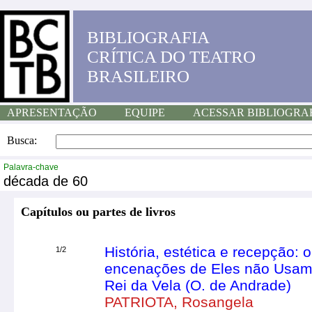
BIBLIOGRAFIA
CRÍTICA DO TEATRO
BRASILEIRO
APRESENTAÇÃO
EQUIPE
ACESSAR BIBLIOGRA
Busca:
Palavra-chave
década de 60
Capítulos ou partes de livros
História, estética e recepção:
1/2
encenações de Eles não Usam B
Rei da Vela (O. de Andrade)
PATRIOTA, Rosangela