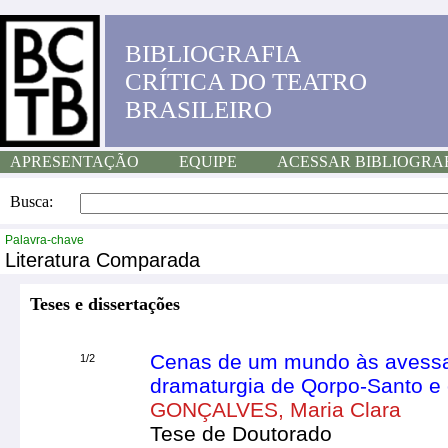
BIBLIOGRAFIA
CRÍTICA DO TEATRO
BRASILEIRO
APRESENTAÇÃO
EQUIPE
ACESSAR BIBLIOGRA
Busca:
Palavra-chave
Literatura Comparada
Teses e dissertações
Cenas de um mundo às avessas
1/2
dramaturgia de Qorpo-Santo e o 
GONÇALVES, Maria Clara
Tese de Doutorado