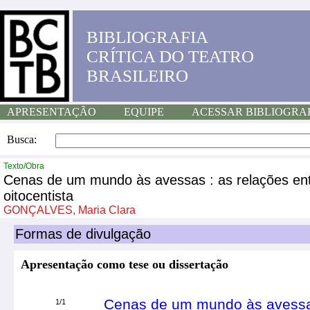
BIBLIOGRAFIA
CRÍTICA DO TEATRO
BRASILEIRO
APRESENTAÇÃO
EQUIPE
ACESSAR BIBLIOGRA
Busca:
Texto/Obra
Cenas de um mundo às avessas : as relações entr
oitocentista
GONÇALVES, Maria Clara
Formas de divulgação
Apresentação como tese ou dissertação
Cenas de um mundo às avessas
1/1