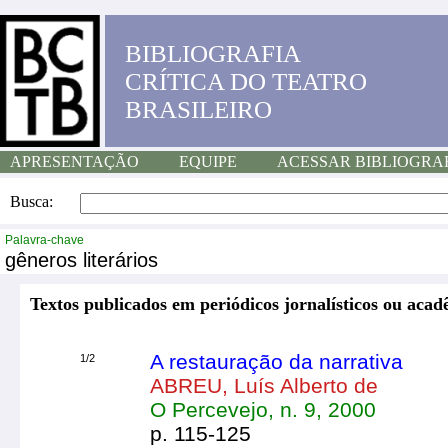
BIBLIOGRAFIA
CRÍTICA DO TEATRO
BRASILEIRO
APRESENTAÇÃO
EQUIPE
ACESSAR BIBLIOGRA
Busca:
Palavra-chave
gêneros literários
Textos publicados em periódicos jornalísticos ou acad
A restauração da narrativa
1/2
ABREU, Luís Alberto de
O Percevejo, n. 9, 2000
p. 115-125