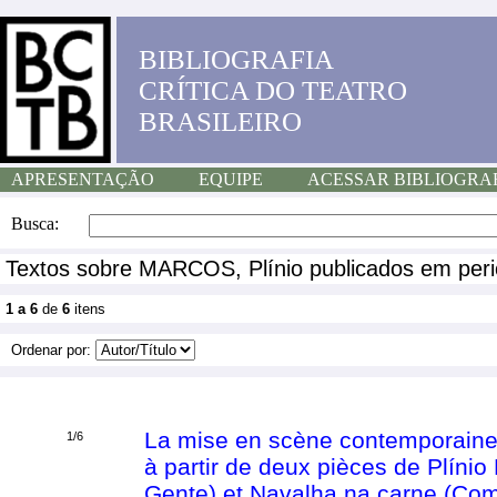
BIBLIOGRAFIA
CRÍTICA DO TEATRO
BRASILEIRO
APRESENTAÇÃO
EQUIPE
ACESSAR BIBLIOGRA
Busca:
Textos sobre MARCOS, Plínio publicados em peri
1 a 6
de
6
itens
Ordenar por:
La mise en scène contemporaine f
1/6
à partir de deux pièces de Plíni
Gente) et Navalha na carne (Co