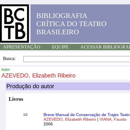
BIBLIOGRAFIA
CRÍTICA DO TEATRO
BRASILEIRO
APRESENTAÇÃO
EQUIPE
ACESSAR BIBLIOGRA
Busca:
Autor
AZEVEDO, Elizabeth Ribeiro
Produção do autor
Livros
Breve Manual de Conservação de Trajes Teatr
1/2
AZEVEDO, Elizabeth Ribeiro
|
VIANA, Fausto
2006