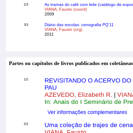
As tramas do café com leite (catálogo de expos
2/3
VIANA, Fausto (coord)
2009
Diário das escolas: cenografia PQ'11
3/3
VIANA, Fausto (org)
2011
Partes ou capítulos de livros publicados em coletâneas 
REVISITANDO O ACERVO DO
1/2
PAU
AZEVEDO, Elizabeth R.
|
VIAN
In: Anais do I Seminário de Pr
Ver informações complementares
Uma coleção de trajes de cena
2/2
VIANA, Fausto