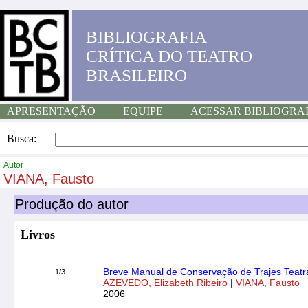
BIBLIOGRAFIA
CRÍTICA DO TEATRO
BRASILEIRO
APRESENTAÇÃO
EQUIPE
ACESSAR BIBLIOGRA
Busca:
Autor
VIANA, Fausto
Produção do autor
Livros
Breve Manual de Conservação de Trajes Teatr
1/3
AZEVEDO, Elizabeth Ribeiro
|
VIANA, Fausto
2006