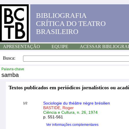
BIBLIOGRAFIA
CRÍTICA DO TEATRO
BRASILEIRO
APRESENTAÇÃO
EQUIPE
ACESSAR BIBLIOGRA
Busca:
Palavra-chave
samba
Textos publicados em periódicos jornalísticos ou acad
Sociologie du théâtre nègre brésilien
1/2
BASTIDE, Roger
Ciência e Cultura, n. 26, 1974
p. 551-561
Ver informações complementares