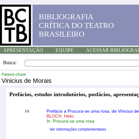
BIBLIOGRAFIA
CRÍTICA DO TEATRO
BRASILEIRO
APRESENTAÇÃO
EQUIPE
ACESSAR BIBLIOGRA
Busca:
Palavra-chave
Vinicius de Morais
Prefácios, estudos introdutórios, posfácios, apresentaç
Prefácio a Procura-se uma rosa, de Vinicius de
1/1
BLOCH, Hélio
In: Procura-se uma rosa
Ver informações complementares