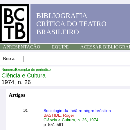
BIBLIOGRAFIA
CRÍTICA DO TEATRO
BRASILEIRO
APRESENTAÇÃO
EQUIPE
ACESSAR BIBLIOGRA
Busca:
Número/Exemplar de periódico
Ciência e Cultura
1974, n. 26
Artigos
Sociologie du théâtre nègre brésilien
1/1
BASTIDE, Roger
Ciência e Cultura, n. 26, 1974
p. 551-561