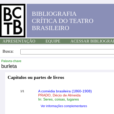
BIBLIOGRAFIA
CRÍTICA DO TEATRO
BRASILEIRO
APRESENTAÇÃO
EQUIPE
ACESSAR BIBLIOGRA
Busca:
Palavra-chave
burleta
Capítulos ou partes de livros
A comédia brasileira (1860-1908)
1/1
PRADO, Décio de Almeida
In: Seres, coisas, lugares
Ver informações complementares