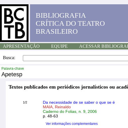
BIBLIOGRAFIA
CRÍTICA DO TEATRO
BRASILEIRO
APRESENTAÇÃO
EQUIPE
ACESSAR BIBLIOGRA
Busca:
Palavra-chave
Apetesp
Textos publicados em periódicos jornalísticos ou acad
Da necessidade de se saber o que se é
1/2
MAIA, Reinaldo
Caderno do Folias, n. 9, 2006
p. 48-63
Ver informações complementares