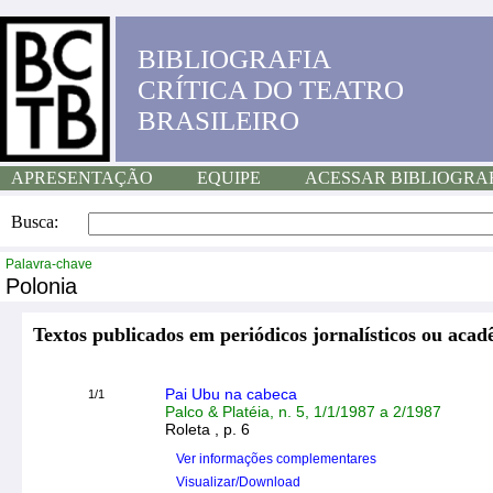
BIBLIOGRAFIA
CRÍTICA DO TEATRO
BRASILEIRO
APRESENTAÇÃO
EQUIPE
ACESSAR BIBLIOGRA
Busca:
Palavra-chave
Polonia
Textos publicados em periódicos jornalísticos ou acad
Pai Ubu na cabeca
1/1
Palco & Platéia, n. 5, 1/1/1987 a 2/1987
Roleta , p. 6
Ver informações complementares
Visualizar/Download