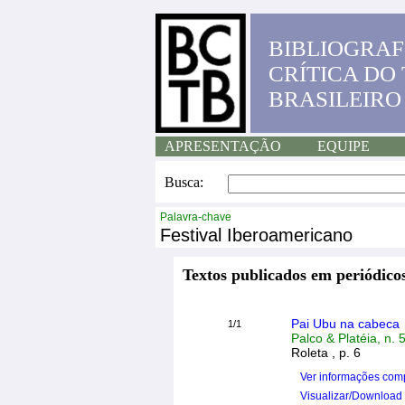
BIBLIOGRAF
CRÍTICA DO
BRASILEIRO
APRESENTAÇÃO
EQUIPE
Busca:
Palavra-chave
Festival Iberoamericano
Textos publicados em periódicos
Pai Ubu na cabeca
1/1
Palco & Platéia, n. 
Roleta , p. 6
Ver informações com
Visualizar/Download