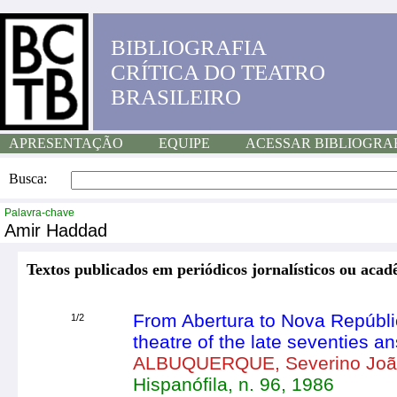
BIBLIOGRAFIA
CRÍTICA DO TEATRO
BRASILEIRO
APRESENTAÇÃO
EQUIPE
ACESSAR BIBLIOGRA
Busca:
Palavra-chave
Amir Haddad
Textos publicados em periódicos jornalísticos ou acad
From Abertura to Nova República
1/2
theatre of the late seventies an
ALBUQUERQUE, Severino Jo
Hispanófila, n. 96, 1986