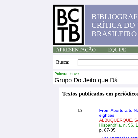
BIBLIOGRAF
CRÍTICA DO
BRASILEIRO
APRESENTAÇÃO
EQUIPE
Busca:
Palavra-chave
Grupo Do Jeito que Dá
Textos publicados em periódicos
From Abertura to Nov
1/2
eighties
ALBUQUERQUE, Se
Hispanófila, n. 96, 
p. 87-95