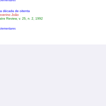
plementares
na década de oitenta
verino João
tre Review, v. 25, n. 2, 1992
plementares