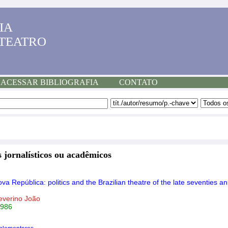
IA
 TEATRO
ACESSAR BIBLIOGRAFIA
CONTATO
 jornalísticos ou acadêmicos
a República: politics and the Brazilian theatre of the late seventies an
verino João
1986