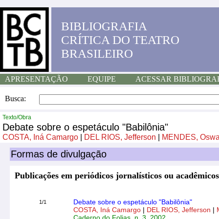
BIBLIOGRAFIA
CRÍTICA DO TEATRO
BRASILEIRO
APRESENTAÇÃO
EQUIPE
ACESSAR BIBLIOGRA
Busca:
Texto/Obra
Debate sobre o espetáculo "Babilônia"
COSTA, Iná Camargo
|
DEL RIOS, Jefferson
|
MENDES, Oswa
Formas de divulgação
Publicações em periódicos jornalísticos ou acadêmicos
Debate sobre o espetáculo "Babilônia"
1/1
COSTA, Iná Camargo
|
DEL RIOS, Jefferson
|
Caderno do Folias, n. 3, 2002