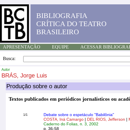
BIBLIOGRAFIA
CRÍTICA DO TEATRO
BRASILEIRO
APRESENTAÇÃO
EQUIPE
ACESSAR BIBLIOGRA
Busca:
Autor
BRÁS, Jorge Luis
Produção sobre o autor
Textos publicados em periódicos jornalísticos ou aca
Debate sobre o espetáculo "Babilônia"
1/1
COSTA, Iná Camargo
|
DEL RIOS, Jefferson
|
Caderno do Folias, n. 3, 2002
p. 36-58