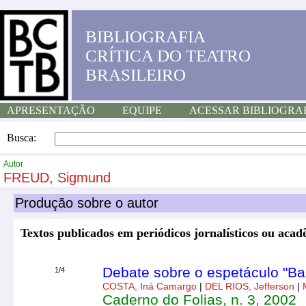
BIBLIOGRAFIA
CRÍTICA DO TEATRO
BRASILEIRO
APRESENTAÇÃO
EQUIPE
ACESSAR BIBLIOGRA
Busca:
Autor
FREUD, Sigmund
Produção sobre o autor
Textos publicados em periódicos jornalísticos ou aca
Debate sobre o espetáculo "Bab
1/4
COSTA, Iná Camargo
|
DEL RIOS, Jefferson
|
Caderno do Folias, n. 3, 2002