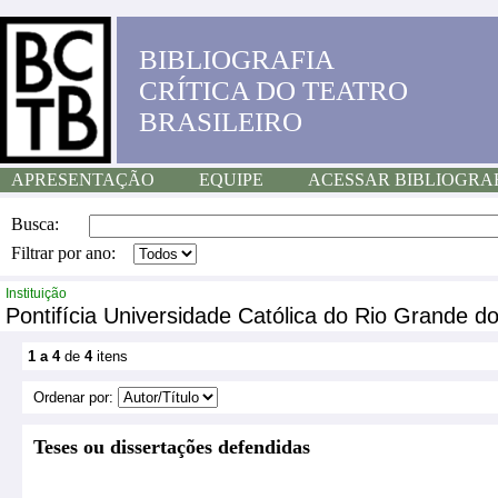
BIBLIOGRAFIA
CRÍTICA DO TEATRO
BRASILEIRO
APRESENTAÇÃO
EQUIPE
ACESSAR BIBLIOGRA
Busca:
Filtrar por ano:
Instituição
Pontifícia Universidade Católica do Rio Grande do
1 a 4
de
4
itens
Ordenar por:
Teses ou dissertações defendidas