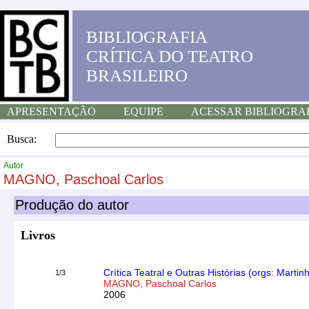
BIBLIOGRAFIA
CRÍTICA DO TEATRO
BRASILEIRO
APRESENTAÇÃO
EQUIPE
ACESSAR BIBLIOGRA
Busca:
Autor
MAGNO, Paschoal Carlos
Produção do autor
Livros
Crítica Teatral e Outras Histórias (orgs: Mar
1/3
MAGNO, Paschoal Carlos
2006