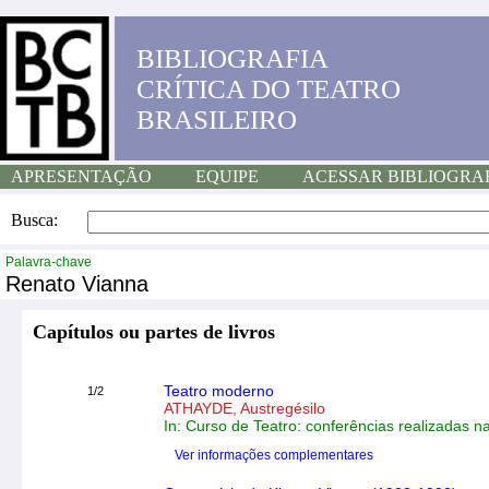
BIBLIOGRAFIA
CRÍTICA DO TEATRO
BRASILEIRO
APRESENTAÇÃO
EQUIPE
ACESSAR BIBLIOGRA
Busca:
Palavra-chave
Renato Vianna
Capítulos ou partes de livros
Teatro moderno
1/2
ATHAYDE, Austregésilo
In: Curso de Teatro: conferências realizadas n
Ver informações complementares