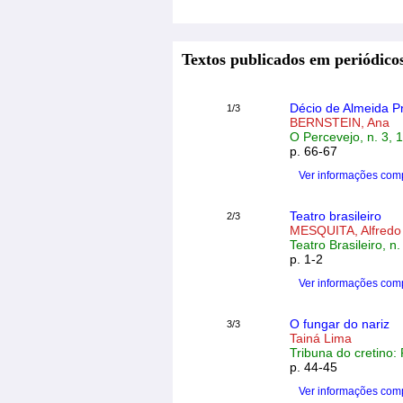
Textos publicados em periódicos
Décio de Almeida Pr
1/3
BERNSTEIN, Ana
O Percevejo, n. 3, 
p. 66-67
Ver informações com
Teatro brasileiro
2/3
MESQUITA, Alfredo
Teatro Brasileiro, n
p. 1-2
Ver informações com
O fungar do nariz
3/3
Tainá Lima
Tribuna do cretino: 
p. 44-45
Ver informações com