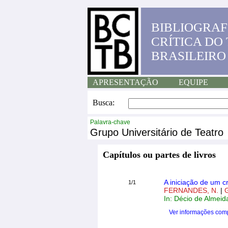
BIBLIOGRAF
CRÍTICA DO
BRASILEIRO
APRESENTAÇÃO
EQUIPE
Busca:
Palavra-chave
Grupo Universitário de Teatro
Capítulos ou partes de livros
A iniciação de um cr
1/1
FERNANDES, N.
|
In: Décio de Almei
Ver informações com