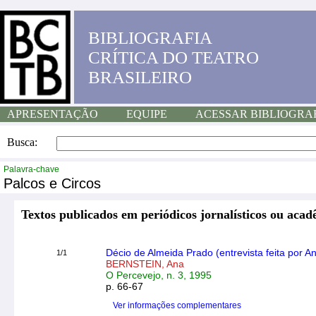
BIBLIOGRAFIA
CRÍTICA DO TEATRO
BRASILEIRO
APRESENTAÇÃO
EQUIPE
ACESSAR BIBLIOGRA
Busca:
Palavra-chave
Palcos e Circos
Textos publicados em periódicos jornalísticos ou acad
Décio de Almeida Prado (entrevista feita por A
1/1
BERNSTEIN, Ana
O Percevejo, n. 3, 1995
p. 66-67
Ver informações complementares