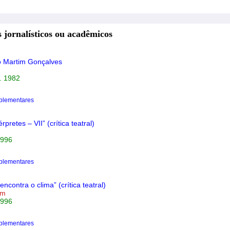
 jornalísticos ou acadêmicos
co Martim Gonçalves
n. 1982
plementares
érpretes – VII” (crítica teatral)
1996
plementares
encontra o clima” (crítica teatral)
im
1996
plementares