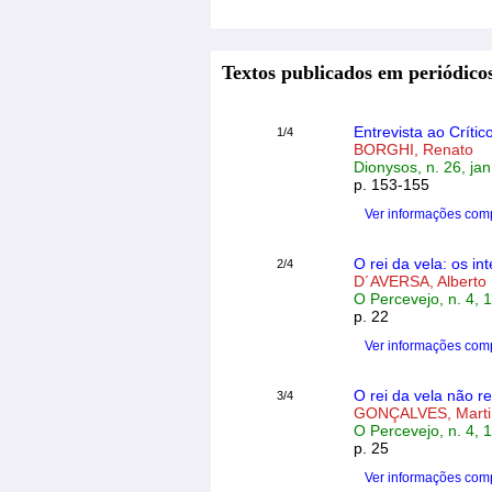
Textos publicados em periódicos
Entrevista ao Críti
1/4
BORGHI, Renato
Dionysos, n. 26, ja
p. 153-155
Ver informações com
O rei da vela: os int
2/4
D´AVERSA, Alberto
O Percevejo, n. 4, 
p. 22
Ver informações com
O rei da vela não re
3/4
GONÇALVES, Mart
O Percevejo, n. 4, 
p. 25
Ver informações com