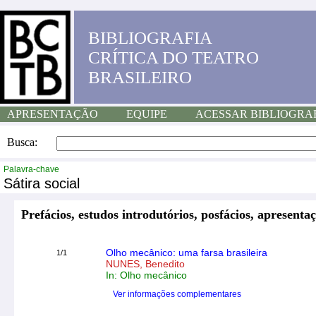
BIBLIOGRAFIA
CRÍTICA DO TEATRO
BRASILEIRO
APRESENTAÇÃO
EQUIPE
ACESSAR BIBLIOGRA
Busca:
Palavra-chave
Sátira social
Prefácios, estudos introdutórios, posfácios, apresentaç
Olho mecânico: uma farsa brasileira
1/1
NUNES, Benedito
In: Olho mecânico
Ver informações complementares