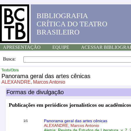
BIBLIOGRAFIA
CRÍTICA DO TEATRO
BRASILEIRO
APRESENTAÇÃO
EQUIPE
ACESSAR BIBLIOGRA
Busca:
Texto/Obra
Panorama geral das artes cênicas
ALEXANDRE, Marcos Antonio
Formas de divulgação
Publicações em periódicos jornalísticos ou acadêmicos
Panorama geral das artes cênicas
1/1
ALEXANDRE, Marcos Antonio
Aletria: Revista de Estudos de Literatura, v. 7,