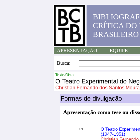
BIBLIOGRAF
CRÍTICA DO
BRASILEIRO
APRESENTAÇÃO
EQUIPE
Busca:
Texto/Obra
O Teatro Experimental do Ne
Christian Fernando dos Santos Moura
Formas de divulgação
Apresentação como tese ou diss
O Teatro Experime
1/1
(1947-1951)
Christian Fernando