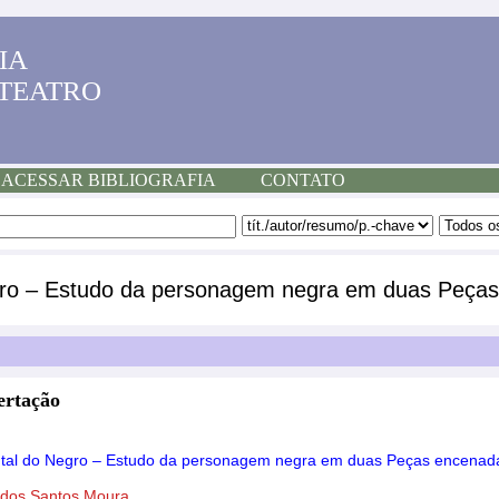
IA
 TEATRO
ACESSAR BIBLIOGRAFIA
CONTATO
gro – Estudo da personagem negra em duas Peça
ertação
ntal do Negro – Estudo da personagem negra em duas Peças encenad
 dos Santos Moura