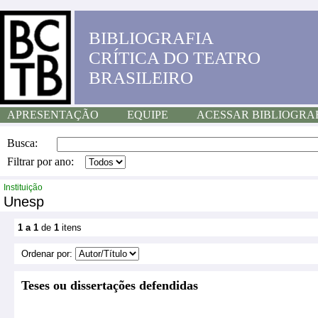
BIBLIOGRAFIA
CRÍTICA DO TEATRO
BRASILEIRO
APRESENTAÇÃO
EQUIPE
ACESSAR BIBLIOGRA
Busca:
Filtrar por ano:
Instituição
Unesp
1 a 1
de
1
itens
Ordenar por:
Teses ou dissertações defendidas