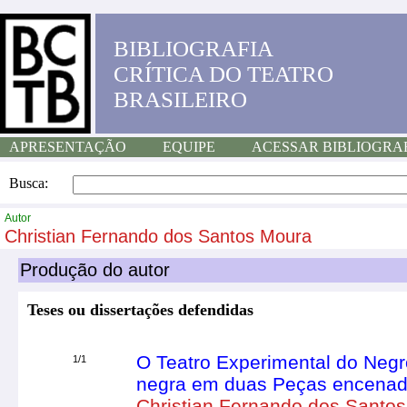
BIBLIOGRAFIA
CRÍTICA DO TEATRO
BRASILEIRO
APRESENTAÇÃO
EQUIPE
ACESSAR BIBLIOGRA
Busca:
Autor
Christian Fernando dos Santos Moura
Produção do autor
Teses ou dissertações defendidas
O Teatro Experimental do Neg
1/1
negra em duas Peças encenad
Christian Fernando dos Santo