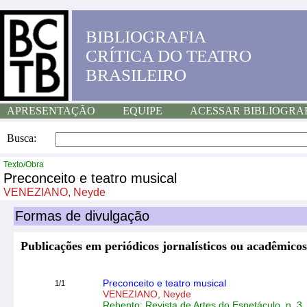
BIBLIOGRAFIA
CRÍTICA DO TEATRO
BRASILEIRO
APRESENTAÇÃO
EQUIPE
ACESSAR BIBLIOGRA
Busca:
Texto/Obra
Preconceito e teatro musical
VENEZIANO, Neyde
Formas de divulgação
Publicações em periódicos jornalísticos ou acadêmicos
Preconceito e teatro musical
1/1
VENEZIANO, Neyde
Rebento: Revista de Artes do Espetáculo, n. 3,