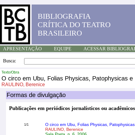
BIBLIOGRAFIA
CRÍTICA DO TEATRO
BRASILEIRO
APRESENTAÇÃO
EQUIPE
ACESSAR BIBLIOGRA
Busca:
Texto/Obra
O circo em Ubu, Folias Physicas, Patophysicas e
RAULINO, Berenice
Formas de divulgação
Publicações em periódicos jornalísticos ou acadêmicos
O circo em Ubu, Folias Physicas, Patophysica
1/1
RAULINO, Berenice
Sala Preta, n. 6, 2006