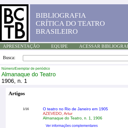
BIBLIOGRAFIA
CRÍTICA DO TEATRO
BRASILEIRO
APRESENTAÇÃO
EQUIPE
ACESSAR BIBLIOGRA
Busca:
Número/Exemplar de periódico
Almanaque do Teatro
1906, n. 1
Artigos
O teatro no Rio de Janeiro em 1905
1/16
AZEVEDO, Artur
Almanaque do Teatro, n. 1, 1906
Ver informações complementares