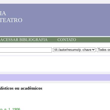
IA
 TEATRO
ACESSAR BIBLIOGRAFIA
CONTATO
lísticos ou acadêmicos
o, n. 1, 1906