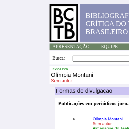
BIBLIOGRAF
CRÍTICA DO
BRASILEIRO
APRESENTAÇÃO
EQUIPE
Busca:
Texto/Obra
Olímpia Montani
Sem autor
Formas de divulgação
Publicações em periódicos jorna
Olímpia Montani
1/1
Sem autor
Almanaque do Teatr