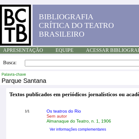
BIBLIOGRAFIA
CRÍTICA DO TEATRO
BRASILEIRO
APRESENTAÇÃO
EQUIPE
ACESSAR BIBLIOGRA
Busca:
Palavra-chave
Parque Santana
Textos publicados em periódicos jornalísticos ou acad
Os teatros do Rio
1/1
Sem autor
Almanaque do Teatro, n. 1, 1906
Ver informações complementares