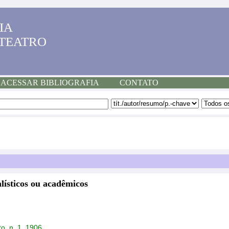
IA
 TEATRO
ACESSAR BIBLIOGRAFIA
CONTATO
lísticos ou acadêmicos
o, n. 1, 1906