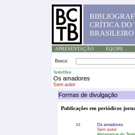
BIBLIOGRAF
CRÍTICA DO
BRASILEIRO
APRESENTAÇÃO
EQUIPE
Busca:
Texto/Obra
Os amadores
Sem autor
Formas de divulgação
Publicações em periódicos jorna
Os amadores
1/1
Sem autor
Almanaque do Teatr