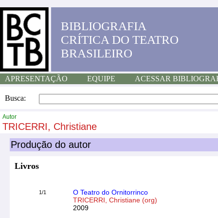
BIBLIOGRAFIA
CRÍTICA DO TEATRO
BRASILEIRO
APRESENTAÇÃO
EQUIPE
ACESSAR BIBLIOGRA
Busca:
Autor
TRICERRI, Christiane
Produção do autor
Livros
O Teatro do Ornitorrinco
1/1
TRICERRI, Christiane (org)
2009