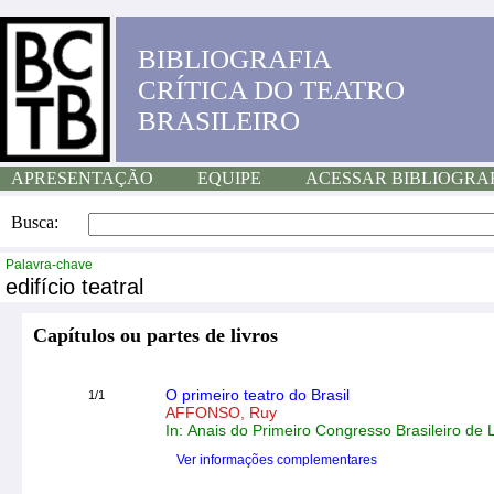
BIBLIOGRAFIA
CRÍTICA DO TEATRO
BRASILEIRO
APRESENTAÇÃO
EQUIPE
ACESSAR BIBLIOGRA
Busca:
Palavra-chave
edifício teatral
Capítulos ou partes de livros
O primeiro teatro do Brasil
1/1
AFFONSO, Ruy
In: Anais do Primeiro Congresso Brasileiro de
Ver informações complementares