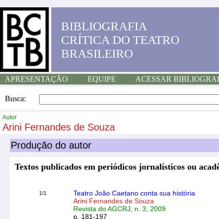
BIBLIOGRAFIA
CRÍTICA DO TEATRO
BRASILEIRO
APRESENTAÇÃO
EQUIPE
ACESSAR BIBLIOGRA
Busca:
Autor
Arini Fernandes de Souza
Produção do autor
Textos publicados em periódicos jornalísticos ou acad
Teatro João Caetano conta sua história
1/1
Arini Fernandes de Souza
Revista do AGCRJ, n. 3, 2009
p. 181-197