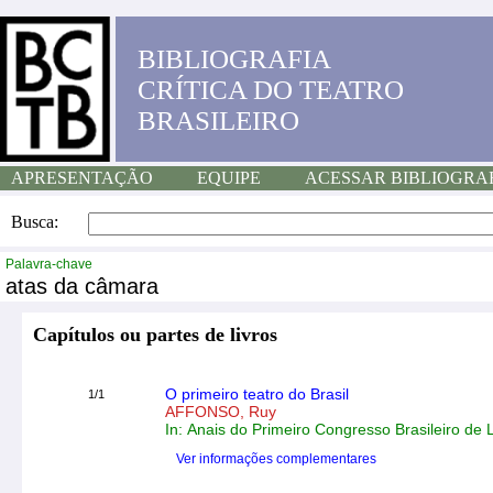
BIBLIOGRAFIA
CRÍTICA DO TEATRO
BRASILEIRO
APRESENTAÇÃO
EQUIPE
ACESSAR BIBLIOGRA
Busca:
Palavra-chave
atas da câmara
Capítulos ou partes de livros
O primeiro teatro do Brasil
1/1
AFFONSO, Ruy
In: Anais do Primeiro Congresso Brasileiro de
Ver informações complementares