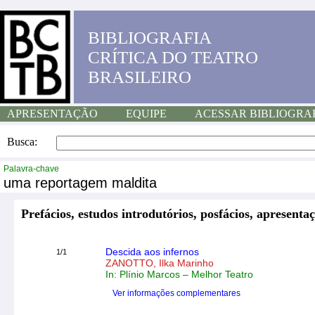
BIBLIOGRAFIA
CRÍTICA DO TEATRO
BRASILEIRO
APRESENTAÇÃO
EQUIPE
ACESSAR BIBLIOGRA
Busca:
Palavra-chave
uma reportagem maldita
Prefácios, estudos introdutórios, posfácios, apresentaç
Descida aos infernos
1/1
ZANOTTO, Ilka Marinho
In: Plínio Marcos – Melhor Teatro
Ver informações complementares