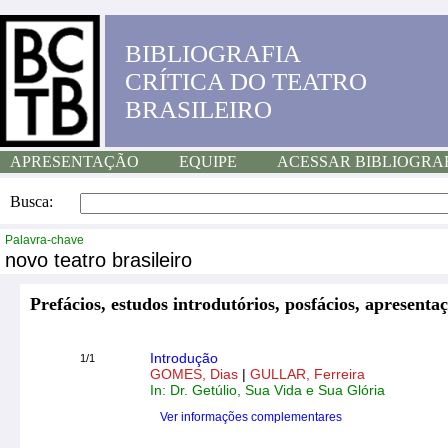
BIBLIOGRAFIA
CRÍTICA DO TEATRO
BRASILEIRO
APRESENTAÇÃO
EQUIPE
ACESSAR BIBLIOGRA
Busca:
Palavra-chave
novo teatro brasileiro
Prefácios, estudos introdutórios, posfácios, apresentaç
Introdução
1/1
GOMES, Dias
|
GULLAR, Ferreira
In: Dr. Getúlio, Sua Vida e Sua Glória
Ver informações complementares