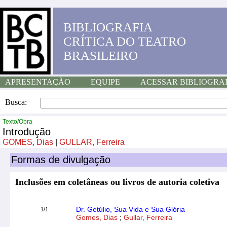
BIBLIOGRAFIA
CRÍTICA DO TEATRO
BRASILEIRO
APRESENTAÇÃO
EQUIPE
ACESSAR BIBLIOGRA
Busca:
Texto/Obra
Introdução
GOMES, Dias
|
GULLAR, Ferreira
Formas de divulgação
Inclusões em coletâneas ou livros de autoria coletiva
Dr. Getúlio, Sua Vida e Sua Glória
1/1
Gomes, Dias
;
Gullar, Ferreira