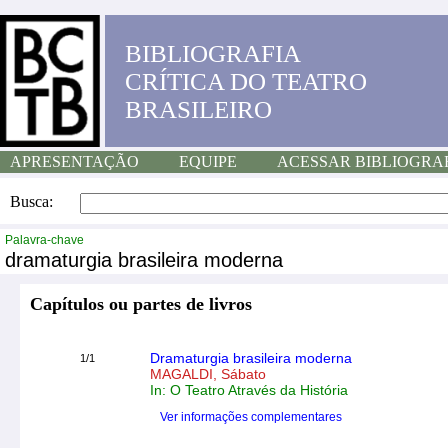
BIBLIOGRAFIA
CRÍTICA DO TEATRO
BRASILEIRO
APRESENTAÇÃO
EQUIPE
ACESSAR BIBLIOGRA
Busca:
Palavra-chave
dramaturgia brasileira moderna
Capítulos ou partes de livros
Dramaturgia brasileira moderna
1/1
MAGALDI, Sábato
In: O Teatro Através da História
Ver informações complementares